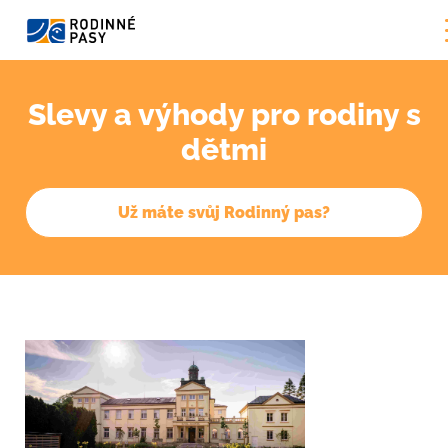
Slevy a výhody pro rodiny s
dětmi
Už máte svůj Rodinný pas?