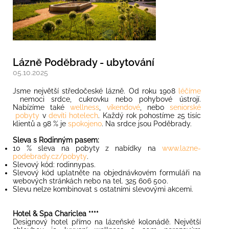
Lázně Poděbrady - ubytování
05.10.2025
Jsme největší středočeské lázně. Od roku 1908
léčíme
nemoci srdce, cukrovku nebo pohybové ústrojí.
Nabízíme také
wellness
,
víkendové
, nebo
seniorské
pobyty
v
devíti hotelech
. Každý rok pohostíme 25 tisíc
klientů a 98 % je
spokojeno
. Na srdce jsou Poděbrady.
Sleva s Rodinným pasem:
10 % sleva na pobyty z nabídky na
www.lazne-
podebrady.cz/pobyty
.
Slevový kód: rodinnypas.
Slevový kód uplatněte na objednávkovém formuláři na
webových stránkách nebo na tel. 325 606 500.
Slevu nelze kombinovat s ostatními slevovými akcemi.
Hotel & Spa Chariclea ****
Designový hotel přímo na lázeňské kolonádě. Největší