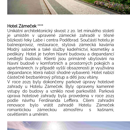
Hotel Zámeček ****
Unikátní architektonický skvost z 20. let minulého století
je umístěn v upravené zámecké zahradě v těsné
blízkosti řeky Labe i centra Poděbrad. Součástí hotelu je
balneoprovoz, restaurace, stylová zámecká kavárna
Modrý salonek a také služby kadeřnictví, kosmetiky a
pedikúry. Hotel je tvořen hlavní budovou a depandancí
(vedlejší budova). Klienti jsou primárně ubytováni na
hlavní budově v komfortních a prostorných pokojích a
apartmánech. (v případě vyšší obsazenosti je využívána
depandance, která nabízí shodné vybavení). Hotel nabízí
částečně bezbariérový přístup a děti jsou vítány.
V roce 2021 byly dokončeny parkové úpravy hotelové
zahrady u Hotelu Zámeček. Byly opraveny kamenné
vstupy do budovy a vzniklo nové parkoviště. Parková
úprava hotelové zahrady byla provedena v roce 2021
podle návrhu Ferdinanda Lefflera. Cílem zahradní
renovace bylo vrátit zahradě Hotelu Zámeček
romantickou zámeckou atmosféru s kašnami,
osvětlením a uměním.