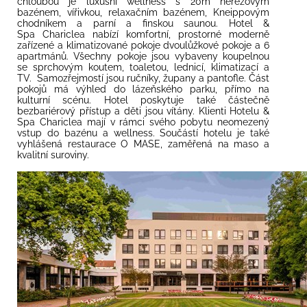
chloubou je luxusní wellness s 20m nerezovým
bazénem, vířivkou, relaxačním bazénem, Kneippovým
chodníkem a parní a finskou saunou. Hotel &
Spa Chariclea nabízí komfortní, prostorné moderně
zařízené a klimatizované pokoje dvoulůžkové pokoje a 6
apartmánů. Všechny pokoje jsou vybaveny koupelnou
se sprchovým koutem, toaletou, lednicí, klimatizací a
TV. Samozřejmostí jsou ručníky, župany a pantofle. Část
pokojů má výhled do lázeňského parku, přímo na
kulturní scénu. Hotel poskytuje také částečně
bezbariérový přístup a děti jsou vítány. Klienti Hotelu &
Spa Chariclea mají v rámci svého pobytu neomezený
vstup do bazénu a wellness. Součástí hotelu je také
vyhlášená restaurace O MASE, zaměřená na maso a
kvalitní suroviny.