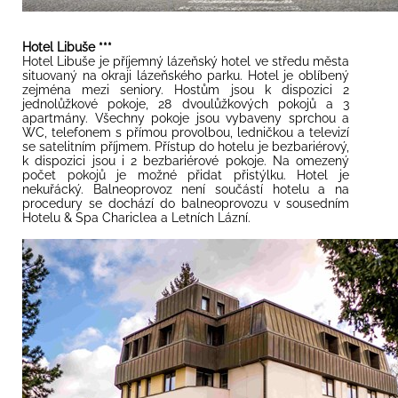
Hotel Libuše ***
Hotel Libuše je příjemný lázeňský hotel ve středu města
situovaný na okraji lázeňského parku. Hotel je oblíbený
zejména mezi seniory. Hostům jsou k dispozici 2
jednolůžkové pokoje, 28 dvoulůžkových pokojů a 3
apartmány. Všechny pokoje jsou vybaveny sprchou a
WC, telefonem s přímou provolbou, ledničkou a televizí
se satelitním příjmem. Přístup do hotelu je bezbariérový,
k dispozici jsou i 2 bezbariérové pokoje. Na omezený
počet pokojů je možné přidat přistýlku. Hotel je
nekuřácký. Balneoprovoz není součástí hotelu a na
procedury se dochází do balneoprovozu v sousedním
Hotelu & Spa Chariclea a Letních Lázní.