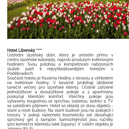
Hotel Libenský ****
Ústřední lázeňský dům, který je umístěn přímo v
centru lázeňské kolonády, naproti proslulým květinovým
hodinám. Svou polohou a kompletností nabízených
služeb patří k nejvyhledávanějším hotelům v
Poděbradech.
Součástí hotelu je Kavárna Hodiny s terasou a výhledem
na květinové hodiny. V kavárně probíhají oblíbené
taneční večery pro lázeňské klienty. Účelně zařízené
jednolůžkové a dvoulůžkové pokoje a 3 apartmány
poskytují klientům komfort. Všechny pokoje jsou
vybaveny koupelnou se sprchou, toaletou, lednicí a TV
se satelitním příjmem. Hotel se skládá ze dvou objektů -
staré a nové budovy. Na staré budově jsou na pokojích i
trezory. V pokoji naleznete kosmetický set obsahující
sprchový gel a šampón. Samozřejmostí jsou ručníky
(pro komerční klientelu také župany). V celém objektu je
zdarma Wi-Fi.