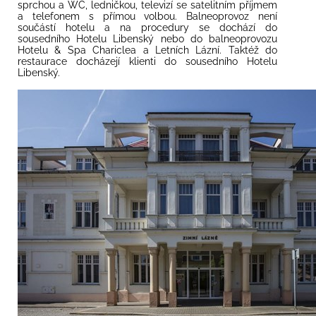
sprchou a WC, ledničkou, televizí se satelitním příjmem
a telefonem s přímou volbou. Balneoprovoz není
součástí hotelu a na procedury se dochází do
sousedního Hotelu Libenský nebo do balneoprovozu
Hotelu & Spa Chariclea a Letních Lázní. Taktéž do
restaurace docházejí klienti do sousedního Hotelu
Libenský.