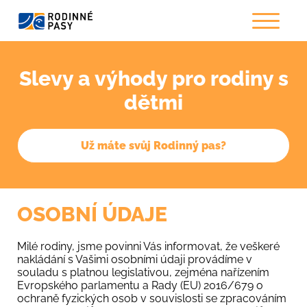
Slevy a výhody pro rodiny s
dětmi
Už máte svůj Rodinný pas?
OSOBNÍ ÚDAJE
Milé rodiny, jsme povinni Vás informovat, že veškeré
nakládání s Vašimi osobními údaji provádíme v
souladu s platnou legislativou, zejména nařízením
Evropského parlamentu a Rady (EU) 2016/679 o
ochraně fyzických osob v souvislosti se zpracováním