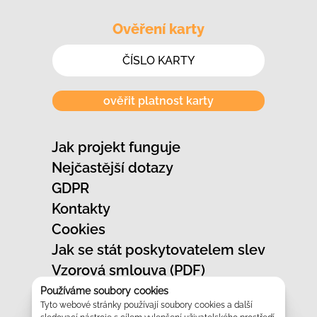
Ověření karty
ověřit platnost karty
Jak projekt funguje
Nejčastější dotazy
GDPR
Kontakty
Cookies
Jak se stát poskytovatelem slev
Vzorová smlouva (PDF)
Jak označit provozovnu
Používáme soubory cookies
Tyto webové stránky používají soubory cookies a další
Vzhled slevových karet